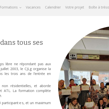
Formations
Vacances
Calendrier
Votre projet
Boîte à trés
 dans tous ses
emps libre ne répondant pas aux
uillet 2003, le CJLg organise la
s les trois ans de l’entrée en
non résidentielles, et aborde
et ATL. La formation complète
e.
participant·e·s, et un maximum