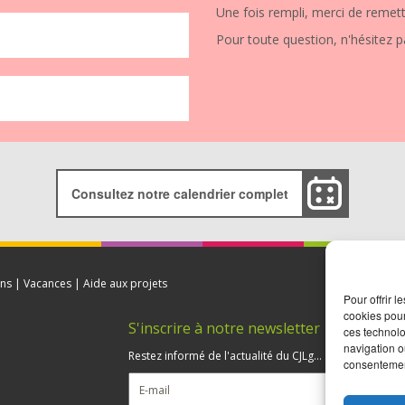
Une fois rempli, merci de remett
Pour toute question, n'hésitez p
Consultez notre calendrier complet
ns | Vacances | Aide aux projets
Pour offrir 
cookies pour
S'inscrire à notre newsletter
ces technolo
navigation ou
5
Restez informé de l'actualité du CJLg...
consentement