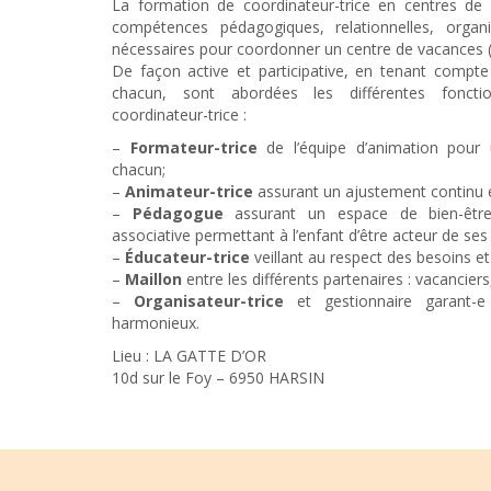
La formation de coordinateur-trice en centres de 
compétences pédagogiques, relationnelles, organis
nécessaires pour coordonner un centre de vacances (
De façon active et participative, en tenant compte
chacun, sont abordées les différentes fonctio
coordinateur-trice :
–
Formateur-trice
de l’équipe d’animation pour 
chacun;
–
Animateur-trice
assurant un ajustement continu e
–
Pédagogue
assurant un espace de bien-être
associative permettant à l’enfant d’être acteur de ses
–
Éducateur-trice
veillant au respect des besoins et
–
Maillon
entre les différents partenaires : vacanciers
–
Organisateur-trice
et gestionnaire garant-e
harmonieux.
Lieu : LA GATTE D’OR
10d sur le Foy – 6950 HARSIN