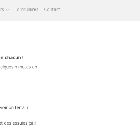
ors
Formulaires
Contact
un chacun !
uelques minutes en
voir un terrain
 des essuies (si il