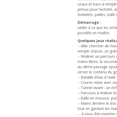
seaux et bacs à remplir 
prévus pour l’activité, 
Gobelets, pailles, ball
Démarrage :
veiller à ce que les en
possible un maillot.
Quelques jeux réalisa
– Aller chercher de l’ea
remplir chacun, un gobe
– Réaliser un parcours 
mains libres, la seconde
au 4ème passage ajouter
verser le contenu du g
– Bataille d’eau à l’ai
– Course relais avec ea
– Tunnel vivant : un en
– Parcours à réaliser le
– Balle en mousse, pui
– Mains derrière le dos
tout en gardant les mai
… à vous d’en inventer d