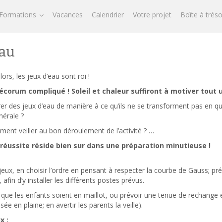
Formations
Vacances
Calendrier
Votre projet
Boîte à trés
eau
alors, les jeux d’eau sont roi !
décorum compliqué ! Soleil et chaleur suffiront à motiver tout 
r des jeux d’eau de manière à ce qu’ils ne se transforment pas en q
nérale ?
ment veiller au bon déroulement de l’activité ? …
 réussite réside bien sur dans une préparation minutieuse !
jeux, en choisir l’ordre en pensant à respecter la courbe de Gauss; pré
fin d’y installer les différents postes prévus.
ue les enfants soient en maillot, ou prévoir une tenue de rechange et
isée en plaine; en avertir les parents la veille).
x :