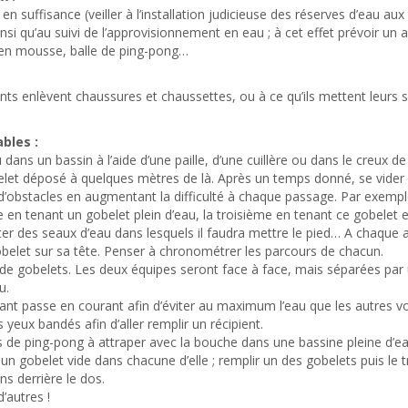
en suffisance (veiller à l’installation judicieuse des réserves d’eau aux
ainsi qu’au suivi de l’approvisionnement en eau ; à cet effet prévoir un 
e en mousse, balle de ping-pong…
fants enlèvent chaussures et chaussettes, ou à ce qu’ils mettent leurs s
bles :
u dans un bassin à l’aide d’une paille, d’une cuillère ou dans le creux d
let déposé à quelques mètres de là. Après un temps donné, se vider le
d’obstacles en augmentant la difficulté à chaque passage. Par exemple 
 en tenant un gobelet plein d’eau, la troisième en tenant ce gobelet en
 des seaux d’eau dans lesquels il faudra mettre le pied… A chaque ar
obelet sur sa tête. Penser à chronométrer les parcours de chacun.
de de gobelets. Les deux équipes seront face à face, mais séparées par
u.
fant passe en courant afin d’éviter au maximum l’eau que les autres von
s yeux bandés afin d’aller remplir un récipient.
s de ping-pong à attraper avec la bouche dans une bassine pleine d’ea
 un gobelet vide dans chacune d’elle ; remplir un des gobelets puis le 
ns derrière le dos.
’autres !