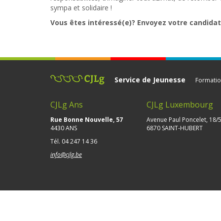
sympa et solidaire !
Vous êtes intéressé(e)? Envoyez votre candidat
Service de Jeunesse
Formatio
CJLg Ans
CJLg Luxembourg
Rue Bonne Nouvelle, 57
Avenue Paul Poncelet, 18/
4430 ANS
6870 SAINT-HUBERT
Tél.
04 247 14 36
info@cjlg.be