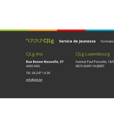
Service de Jeunesse
Formatio
CJLg Ans
CJLg Luxembourg
Rue Bonne Nouvelle, 57
Avenue Paul Poncelet, 18/
4430 ANS
6870 SAINT-HUBERT
Tél.
04 247 14 36
info@cjlg.be