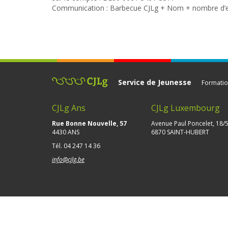
Communication : Barbecue CJLg + Nom + nombre d’en
Service de Jeunesse
Formatio
CJLg Ans
CJLg Luxembourg
Rue Bonne Nouvelle, 57
Avenue Paul Poncelet, 18/
4430 ANS
6870 SAINT-HUBERT
Tél.
04 247 14 36
info@cjlg.be