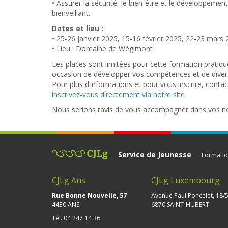
• Assurer la sécurité, le bien-être et le développemen
bienveillant.
Dates et lieu :
• 25-26 janvier 2025, 15-16 février 2025, 22-23 mars
• Lieu : Domaine de Wégimont
Les places sont limitées pour cette formation pratiqu
occasion de développer vos compétences et de diversi
Pour plus d’informations et pour vous inscrire, conta
inscrivez-vous directement via notre site
Nous serions ravis de vous accompagner dans vos no
Service de Jeunesse
Formatio
CJLg Ans
CJLg Luxembourg
Rue Bonne Nouvelle, 57
Avenue Paul Poncelet, 18/
4430 ANS
6870 SAINT-HUBERT
Tél.
04 247 14 36