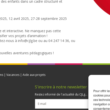
t des enfants dans un cadre structuré et
 2025, 12 avril 2025, 27-28 septembre 2025
e et interactive. Ne manquez pas cette
fier vos projets d’animation !
ctez-nous à info@cjlg.be ou au 04 247 14 36, ou
uvelles aventures pédagogiques !
ns | Vacances | Aide aux projets
S'inscrire à notre newsletter
Pour offrir 
5
Restez informé de l'actualité du CJLg...
cookies pour
ces technolo
navigation ou
consentement