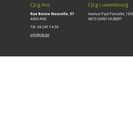
CJLg Ans
CJLg Luxembourg
Rue Bonne Nouvelle, 57
Avenue Paul Poncelet, 18/
4430 ANS
6870 SAINT-HUBERT
Tél.
04 247 14 36
info@cjlg.be