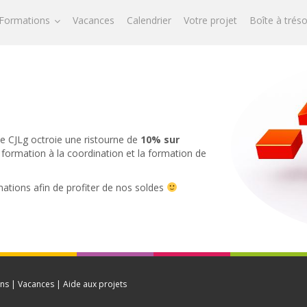
Formations
Vacances
Calendrier
Votre projet
Boîte à trés
Le CJLg octroie une ristourne de
10% sur
 formation à la coordination et la formation de
mations afin de profiter de nos soldes
ns | Vacances | Aide aux projets