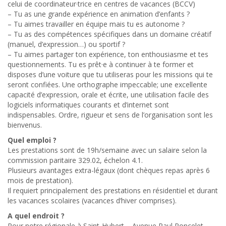
celui de coordinateur·trice en centres de vacances (BCCV)
– Tu as une grande expérience en animation d’enfants ?
– Tu aimes travailler en équipe mais tu es autonome ?
– Tu as des compétences spécifiques dans un domaine créatif
(manuel, d’expression…) ou sportif ?
– Tu aimes partager ton expérience, ton enthousiasme et tes
questionnements. Tu es prêt·e à continuer à te former et
disposes d’une voiture que tu utiliseras pour les missions qui te
seront confiées. Une orthographe impeccable; une excellente
capacité d’expression, orale et écrite, une utilisation facile des
logiciels informatiques courants et d’internet sont
indispensables. Ordre, rigueur et sens de l’organisation sont les
bienvenus.
Quel emploi ?
Les prestations sont de 19h/semaine avec un salaire selon la
commission paritaire 329.02, échelon 4.1.
Plusieurs avantages extra-légaux (dont chèques repas après 6
mois de prestation).
Il requiert principalement des prestations en résidentiel et durant
les vacances scolaires (vacances d’hiver comprises).
A quel endroit ?
Pour notre régionale à Saint-Hubert – Avenue Paul Poncelet,